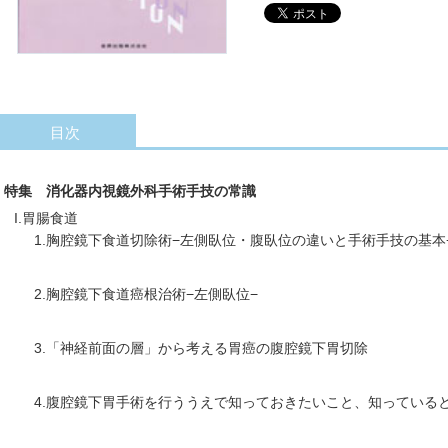
目次
特集 消化器内視鏡外科手術手技の常識
I.胃腸食道
1.胸腔鏡下食道切除術−左側臥位・腹臥位の違いと手術手技の基本
2.胸腔鏡下食道癌根治術−左側臥位−
3.「神経前面の層」から考える胃癌の腹腔鏡下胃切除
4.腹腔鏡下胃手術を行ううえで知っておきたいこと、知っている