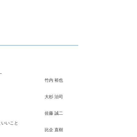
−
竹内 裕也
大杉 治司
佐藤 誠二
といいこと
比企 直樹