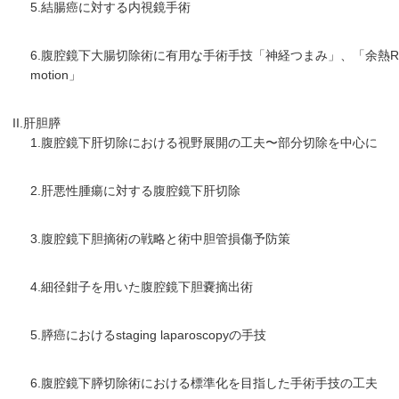
5.結腸癌に対する内視鏡手術
6.腹腔鏡下大腸切除術に有用な手術手技「神経つまみ」、「余熱R]離」
motion」
II.肝胆膵
1.腹腔鏡下肝切除における視野展開の工夫〜部分切除を中心に
2.肝悪性腫瘍に対する腹腔鏡下肝切除
3.腹腔鏡下胆摘術の戦略と術中胆管損傷予防策
4.細径鉗子を用いた腹腔鏡下胆嚢摘出術
5.膵癌におけるstaging laparoscopyの手技
6.腹腔鏡下膵切除術における標準化を目指した手術手技の工夫