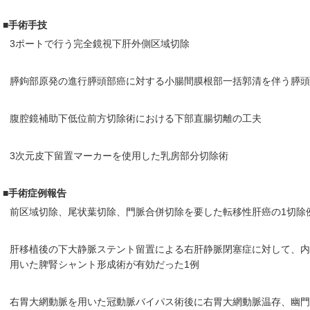
■手術手技
3ポートで行う完全鏡視下肝外側区域切除
膵鉤部原発の進行膵頭部癌に対する小腸間膜根部一括郭清を伴う膵頭
腹腔鏡補助下低位前方切除術における下部直腸切離の工夫
3次元皮下留置マーカーを使用した乳房部分切除術
■手術症例報告
前区域切除、尾状葉切除、門脈合併切除を要した転移性肝癌の1切除
肝移植後の下大静脈ステント留置による右肝静脈閉塞症に対して、
用いた脾腎シャント形成術が有効だった1例
右胃大網動脈を用いた冠動脈バイパス術後に右胃大網動脈温存、幽