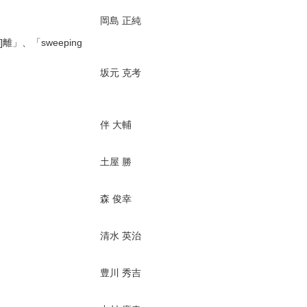
岡島 正純
、「sweeping
坂元 克考
伴 大輔
土屋 勝
森 俊幸
清水 英治
豊川 秀吉