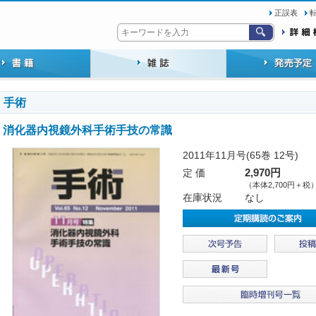
正誤表
手術
消化器内視鏡外科手術手技の常識
2011年11月号(65巻 12号)
定 価
2,970円
（本体2,700円＋税
在庫状況
なし