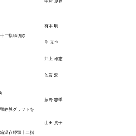
中村 慶春
有本 明
十二指腸切除
岸 真也
井上 雄志
佐貫 潤一
例
藤野 志季
内頸静脈グラフトを
山田 貴子
門輪温存膵頭十二指