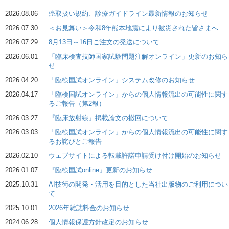
2026.08.06
癌取扱い規約、診療ガイドライン最新情報のお知らせ
2026.07.30
＜お見舞い＞令和8年熊本地震により被災された皆さまへ
2026.07.29
8月13日～16日ご注文の発送について
2026.06.01
「臨床検査技師国家試験問題注解オンライン」更新のお知ら
せ
2026.04.20
「臨検国試オンライン」システム改修のお知らせ
2026.04.17
「臨検国試オンライン」からの個人情報流出の可能性に関す
るご報告（第2報）
2026.03.27
『臨床放射線』掲載論文の撤回について
2026.03.03
「臨検国試オンライン」からの個人情報流出の可能性に関す
るお詫びとご報告
2026.02.10
ウェブサイトによる転載許諾申請受け付け開始のお知らせ
2026.01.07
『臨検国試online』更新のお知らせ
2025.10.31
AI技術の開発・活用を目的とした当社出版物のご利用につい
て
2025.10.01
2026年雑誌料金のお知らせ
2024.06.28
個人情報保護方針改定のお知らせ