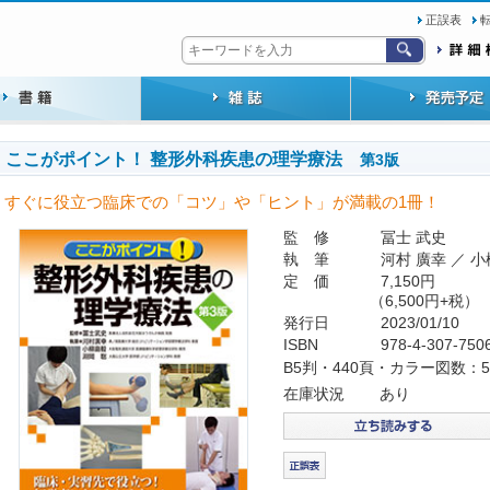
正誤表
ここがポイント！ 整形外科疾患の理学療法
第3版
すぐに役立つ臨床での「コツ」や「ヒント」が満載の1冊！
監 修
冨士 武史
執 筆
河村 廣幸 ／ 小
定 価
7,150円
（6,500円+税）
発行日
2023/01/10
ISBN
978-4-307-750
B5判・440頁・カラー図数：5
在庫状況
あり