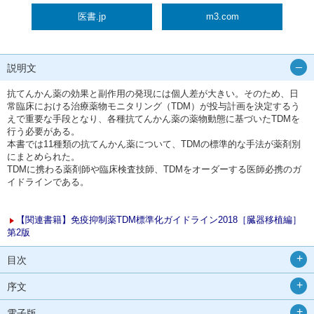
医書.jp
m3.com
説明文
抗てんかん薬の効果と副作用の発現には個人差が大きい。そのため、日
常臨床における治療薬物モニタリング（TDM）が投与計画を決定するう
えで重要な手段となり、各種抗てんかん薬の薬物動態に基づいたTDMを
行う必要がある。
本書では11種類の抗てんかん薬について、TDMの標準的な手法が薬剤別
にまとめられた。
TDMに携わる薬剤師や臨床検査技師、TDMをオーダーする医師必携のガ
イドラインである。
【関連書籍】免疫抑制薬TDM標準化ガイドライン2018［臓器移植編］
第2版
目次
序文
電子版