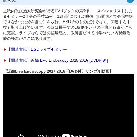
近畿内視鏡治療研究会が贈るDVDブックの第3弾！ スペシャリストによ
るセミナー2年分の手技12例、12時間におよぶ映像（時間切れで会場中継
できなかった分を含む）を収録。ESDそのものだけでなく、関連する手
技も取り上げています。今回は冊子での1症例あたりの写真と解説がさら
に充実。ライブならではの臨場感と、教科書だけでは学べない内視鏡治
療の極意がここにあります。
【関連書籍】ESDライブセミナー
【関連書籍】近畿 Live Endoscopy 2015-2016 [DVD付き]
【近畿Live Endoscopy 2017-2018〔DVD付〕サンプル動画】