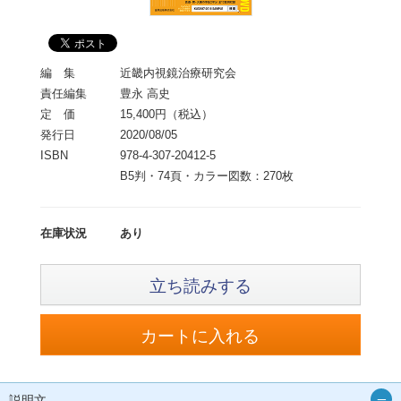
編 集
近畿内視鏡治療研究会
責任編集
豊永 高史
定 価
15,400円（税込）
発行日
2020/08/05
ISBN
978-4-307-20412-5
B5判・74頁・カラー図数：270枚
在庫状況
あり
立ち読みする
説明文