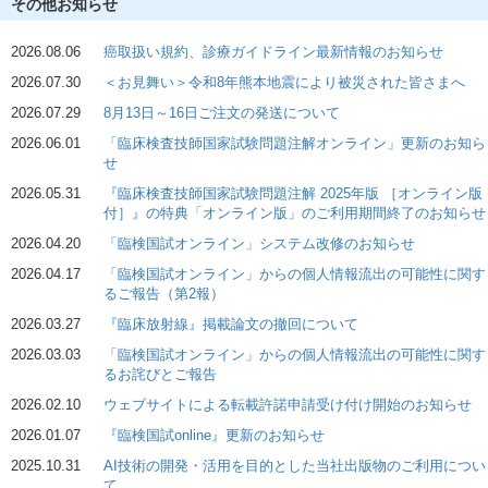
その他お知らせ
2026.08.06
癌取扱い規約、診療ガイドライン最新情報のお知らせ
2026.07.30
＜お見舞い＞令和8年熊本地震により被災された皆さまへ
2026.07.29
8月13日～16日ご注文の発送について
2026.06.01
「臨床検査技師国家試験問題注解オンライン」更新のお知ら
せ
2026.05.31
『臨床検査技師国家試験問題注解 2025年版 ［オンライン版
付］』の特典「オンライン版」のご利用期間終了のお知らせ
2026.04.20
「臨検国試オンライン」システム改修のお知らせ
2026.04.17
「臨検国試オンライン」からの個人情報流出の可能性に関す
るご報告（第2報）
2026.03.27
『臨床放射線』掲載論文の撤回について
2026.03.03
「臨検国試オンライン」からの個人情報流出の可能性に関す
るお詫びとご報告
2026.02.10
ウェブサイトによる転載許諾申請受け付け開始のお知らせ
2026.01.07
『臨検国試online』更新のお知らせ
2025.10.31
AI技術の開発・活用を目的とした当社出版物のご利用につい
て