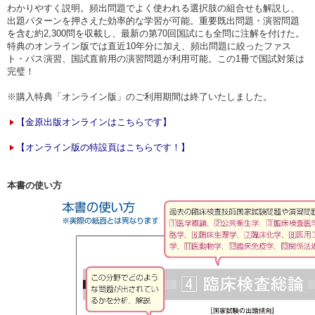
わかりやすく説明。頻出問題でよく使われる選択肢の組合せも解説し、
出題パターンを押さえた効率的な学習が可能。重要既出問題・演習問題
を含む約2,300問を収載し、最新の第70回国試にも全問に注解を付けた。
特典のオンライン版では直近10年分に加え、頻出問題に絞ったファス
ト・パス演習、国試直前用の演習問題が利用可能。この1冊で国試対策は
完璧！
※購入特典「オンライン版」のご利用期間は終了いたしました。
【金原出版オンラインはこちらです】
【オンライン版の特設頁はこちらです！】
本書の使い方