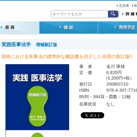
正誤表
実践医事法学
増補新訂版
現時における医事法の標準的な概説書を目ざした待望の新訂版!!
著 者
金川 琢雄
定 価
6,820円
（6,200円+税）
発行日
2008/07/10
ISBN
978-4-307-771
B5判・384頁・図数：13枚
在庫状況
なし