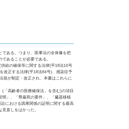
とである。つまり、医事法の全体像を把
のであることが必要である。
定供給の確保等に関する法律(平18法10号
改正する法律(平18法84号)、感染症予
関連法規が制定・改正され、本書はこれらに
(「高齢者の医療確保法」を含む)の項目
説明」、「尊厳死の要件」、「臓器移植
訴訟における因果関係の証明に関する最高
な見直しをはかった。