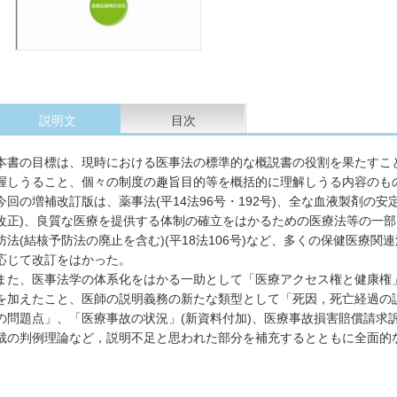
説明文
目次
本書の目標は、現時における医事法の標準的な概説書の役割を果たすこ
握しうること、個々の制度の趣旨目的等を概括的に理解しうる内容のも
今回の増補改訂版は、薬事法(平14法96号・192号)、全な血液製剤の安
改正)、良質な医療を提供する体制の確立をはかるための医療法等の一部を
防法(結核予防法の廃止を含む)(平18法106号)など、多くの保健医療
応じて改訂をはかった。
また、医事法学の体系化をはかる一助として「医療アクセス権と健康権」
を加えたこと、医師の説明義務の新たな類型として「死因，死亡経過の
の問題点」、「医療事故の状況」(新資料付加)、医療事故損害賠償請求
裁の判例理論など，説明不足と思われた部分を補充するとともに全面的