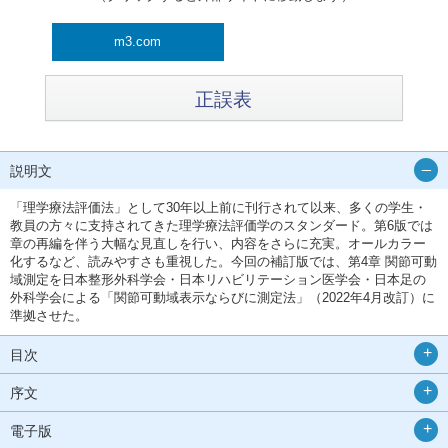
m3.com
正誤表
説明文
「理学療法評価法」として30年以上前に刊行されて以来、多くの学生・
教員の方々に支持されてきた理学療法評価学のスタンダード。第6版では
章の再編を伴う大幅な見直しを行い、内容をさらに充実。オールカラー
化するなど、読みやすさも重視した。今回の補訂版では、第4章 関節可動
域測定を日本整形外科学会・日本リハビリテーション医学会・日本足の
外科学会による「関節可動域表示ならびに測定法」（2022年4月改訂）に
準拠させた。
目次
序文
電子版