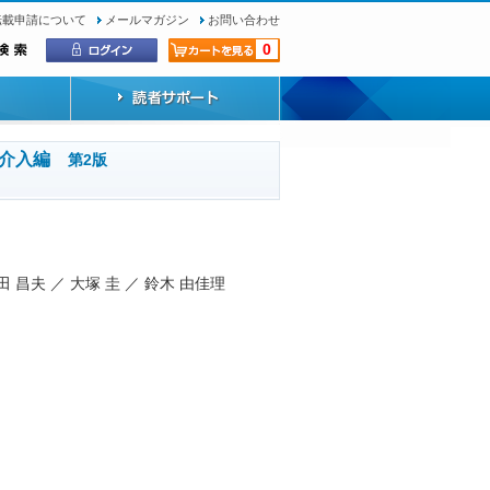
転載申請について
メールマガジン
お問い合わせ
0
への介入編
第2版
田 昌夫 ／ 大塚 圭 ／ 鈴木 由佳理