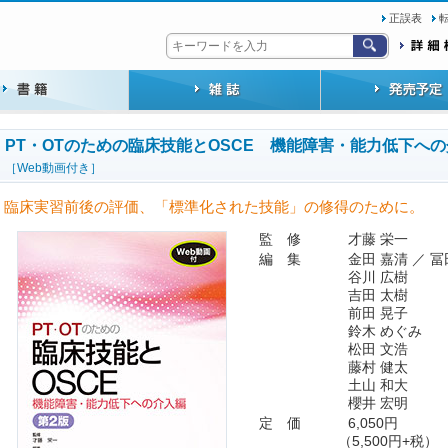
正誤表
PT・OTのための臨床技能とOSCE 機能障害・能力低下
［Web動画付き］
臨床実習前後の評価、「標準化された技能」の修得のために。
監 修
才藤 栄一
編 集
金田 嘉清 ／ 冨
谷川 広樹
吉田 太樹
前田 晃子
鈴木 めぐみ
松田 文浩
藤村 健太
土山 和大
櫻井 宏明
定 価
6,050円
（5,500円+税）