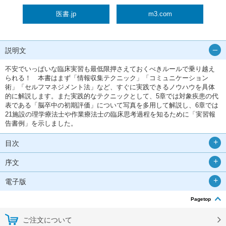
医書.jp
m3.com
説明文
不安でいっぱいな臨床実習も最低限押さえておくべきルールで乗り越え
られる！ 本書はまず「情報収集テクニック」「コミュニケーション
術」「セルフマネジメント法」など、すぐに実践できるノウハウを具体
的に解説します。また実践的なテクニックとして、5章では対象疾患の代
表である「脳卒中の初期評価」について写真を多用して解説し、6章では
21施設の理学療法士や作業療法士の臨床思考過程を知るために「実習報
告書例」を示しました。
目次
序文
電子版
Pagetop
ご注文について