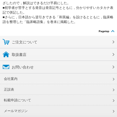
ざしたので，解説はできるだけ平易にした。
■初学者が苦手とする発音は発音記号とともに，分かりやすいカタカナ表
記で併記した。
■さらに，日本語から逆引きできる「和英編」を設けるとともに，臨床略
語を整理した「臨床略語集」を巻末に掲載した。
Pagetop
ご注文について
取扱書店
お問い合わせ
会社案内
正誤表
転載申請について
メールマガジン