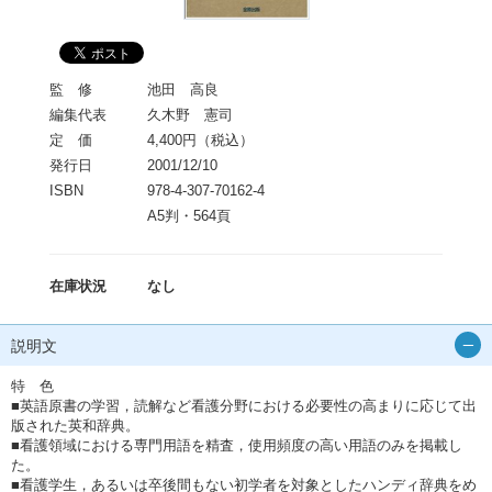
監 修
池田 高良
編集代表
久木野 憲司
定 価
4,400円（税込）
発行日
2001/12/10
ISBN
978-4-307-70162-4
A5判・564頁
在庫状況
なし
説明文
特 色
■英語原書の学習，読解など看護分野における必要性の高まりに応じて出
版された英和辞典。
■看護領域における専門用語を精査，使用頻度の高い用語のみを掲載し
た。
■看護学生，あるいは卒後間もない初学者を対象としたハンディ辞典をめ