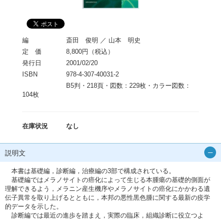
編
斎田 俊明 ／ 山本 明史
定 価
8,800円（税込）
発行日
2001/02/20
ISBN
978-4-307-40031-2
B5判・218頁・図数：229枚・カラー図数：
104枚
在庫状況
なし
説明文
本書は基礎編，診断編，治療編の3部で構成されている。
基礎編ではメラノサイトの癌化によって生じる本腫瘍の基礎的側面が
理解できるよう，メラニン産生機序やメラノサイトの癌化にかかわる遺
伝子異常を取り上げるとともに，本邦の悪性黒色腫に関する最新の疫学
的データを示した。
診断編では最近の進歩を踏まえ，実際の臨床，組織診断に役立つよ