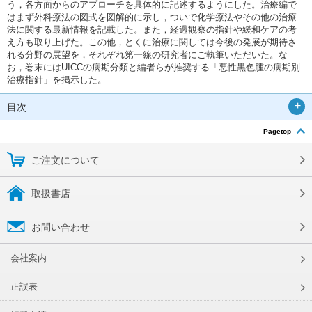
う，各方面からのアプローチを具体的に記述するようにした。治療編で
はまず外科療法の図式を図解的に示し，ついで化学療法やその他の治療
法に関する最新情報を記載した。また，経過観察の指針や緩和ケアの考
え方も取り上げた。この他，とくに治療に関しては今後の発展が期待さ
れる分野の展望を，それぞれ第一線の研究者にご執筆いただいた。な
お，巻末にはUICCの病期分類と編者らが推奨する「悪性黒色腫の病期別
治療指針」を掲示した。
目次
Pagetop
ご注文について
取扱書店
お問い合わせ
会社案内
正誤表