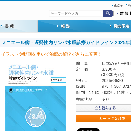
正誤表
メニエール病・遅発性内リンパ水腫診療ガイドライン 2025年
イラストや動画を用いて治療の解説がさらに充実！
編 集
日本めまい平衡
定 価
3,300円
（3,000円+税）
発行日
2025/06/30
ISBN
978-4-307-371
B5判・148頁・図数：11枚
在庫状況
あり