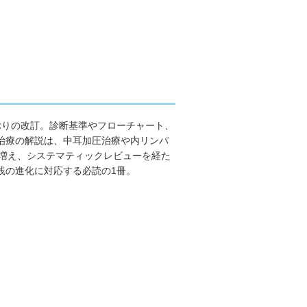
ぶりの改訂。診断基準やフローチャート、
治療の解説は、中耳加圧治療や内リンパ
に増え、システマティックレビューを経た
践の進化に対応する必読の1冊。