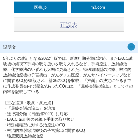
医書.jp
m3.com
正誤表
説明文
5年ぶりの改訂となる2022年版では、新進行期分類に対応、またLACC試
験後の鏡視下手術の取り扱いを取り入れるなど、手術療法、放射線治
療、化学療法のいずれも大幅に更新された。特殊組織型の治療、根治的
放射線治療後の子宮摘出、がんゲノム医療、がんサバイバーシップなど
に関するCQが新設され、計36のCQを収載。「推奨」の決定に至るまで
に作成委員会内で議論があったCQには、「最終会議の論点」としてその
内容を記載している。
【主な追加・改変・変更点】
・「最終会議の論点」を追加
・進行期分類（日産婦2020）に対応
・LACC trial 後の鏡視下手術の取り扱い
・特殊組織型に対する治療法のCQ
・根治的放射線治療後の子宮摘出に関するCQ
・強度変調放射線治療