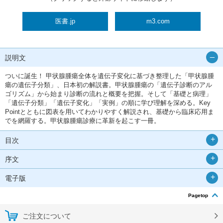
医書.jp
m3.com
説明文
ついに誕生！ 甲状腺腫瘍全体を遺伝子変化に基づき整理した「甲状腺腫
瘍の遺伝子分類」、日本初の解説書。甲状腺腫瘍の「遺伝子診断のアル
ゴリズム」から始まり診断の流れと概要を把握。そして「基礎と病理」
「遺伝子分類」「遺伝子変化」「実例」の順に学び理解を深める。Key
Pointとともに図表を用いてわかりやすく解説され、基礎から臨床応用ま
でを網羅する。甲状腺腫瘍診療に革新を起こす一冊。
目次
序文
電子版
Pagetop
ご注文について