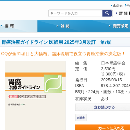
正誤表
胃癌治療ガイドライン 医師用 2025年3月改訂
第7版
CQが全41項目と大幅増。臨床現場で役立つ胃癌治療の決定版！
編 集
日本胃癌学会
定 価
2,530円
（2,300円+税）
発行日
2025/03/15
ISBN
978-4-307-204
B5判・224頁・図数：10枚
在庫状況
あり