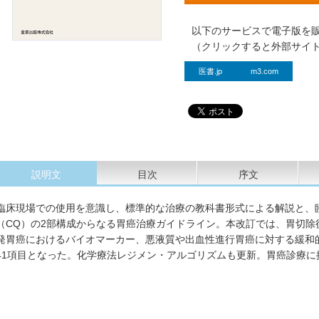
以下のサービスで電子版を
（クリックすると外部サイ
医書.jp
m3.com
説明文
目次
序文
臨床現場での使用を意識し、標準的な治療の教科書形式による解説と、
（CQ）の2部構成からなる胃癌治療ガイドライン。本改訂では、胃切除
発胃癌におけるバイオマーカー、悪液質や出血性進行胃癌に対する緩和
41項目となった。化学療法レジメン・アルゴリズムも更新。胃癌診療に