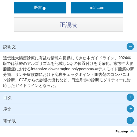
医書.jp
m3.com
正誤表
説明文
遺伝性大腸癌診療に有益な情報を提供してきた本ガイドライン。2024年
版では診療のアルゴリズムを記載しCQ の位置付けを明確化。家族性大腸
腺腫症におけるIntensive downstaging polypectomyやデスモイド腫瘍の新
分類、リンチ症候群における免疫チェックポイント阻害剤のコンパニオ
ン診断、CGPからの診断の流れなど、日進月歩の診断モダリティーに対
応したガイドラインとなった。
目次
序文
電子版
Pagetop