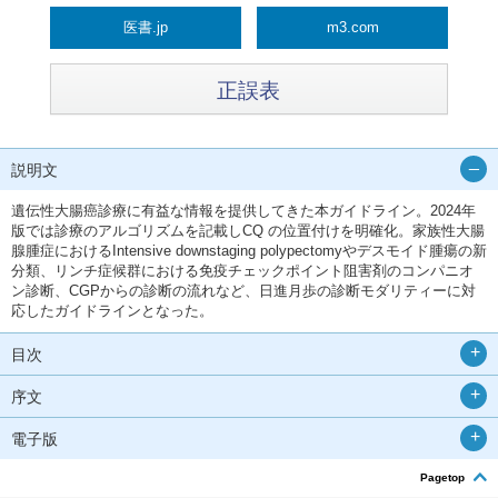
医書.jp
m3.com
正誤表
説明文
遺伝性大腸癌診療に有益な情報を提供してきた本ガイドライン。2024年
版では診療のアルゴリズムを記載しCQ の位置付けを明確化。家族性大腸
腺腫症におけるIntensive downstaging polypectomyやデスモイド腫瘍の新
分類、リンチ症候群における免疫チェックポイント阻害剤のコンパニオ
ン診断、CGPからの診断の流れなど、日進月歩の診断モダリティーに対
応したガイドラインとなった。
目次
序文
電子版
Pagetop