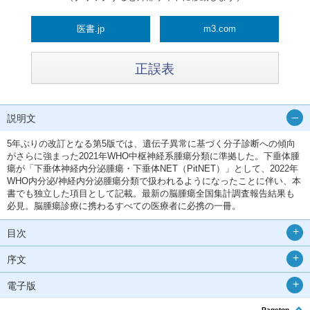
医書.jp
m3.com
正誤表
説明文
5年ぶりの改訂となる第5版では、遺伝子異常に基づく分子診断への傾向
がさらに強まった2021年WHO中枢神経系腫瘍分類に準拠した。下垂体腫
瘍が「下垂体神経内分泌腫瘍・下垂体NET（PitNET）」として、2022年
WHO内分泌/神経内分泌腫瘍分類で扱われるようになったことに伴い、本
書でも独立した項目として記載。最新の脳腫瘍全国集計調査報告結果も
必見。脳腫瘍診療に携わるすべての医療者に必携の一冊。
目次
序文
電子版
Pagetop