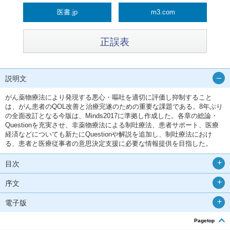
医書.jp
m3.com
正誤表
説明文
がん薬物療法により発現する悪心・嘔吐を適切に評価し抑制すること
は、がん患者のQOL改善と治療完遂のための重要な課題である。8年ぶり
の全面改訂となる今版は、Minds2017に準拠し作成した。各章の総論・
Questionを充実させ、非薬物療法による制吐療法、患者サポート、医療
経済などについても新たにQuestionや解説を追加し、制吐療法におけ
る、患者と医療従事者の意思決定支援に必要な情報提供を目指した。
目次
序文
電子版
Pagetop