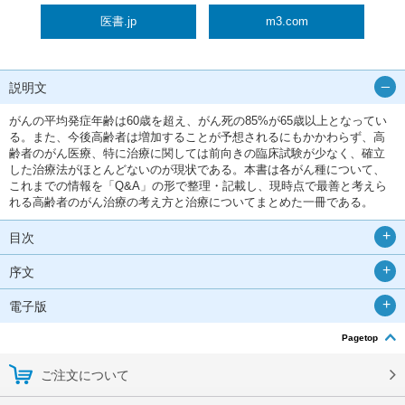
医書.jp
m3.com
説明文
がんの平均発症年齢は60歳を超え、がん死の85%が65歳以上となってい
る。また、今後高齢者は増加することが予想されるにもかかわらず、高
齢者のがん医療、特に治療に関しては前向きの臨床試験が少なく、確立
した治療法がほとんどないのが現状である。本書は各がん種について、
これまでの情報を「Q&A」の形で整理・記載し、現時点で最善と考えら
れる高齢者のがん治療の考え方と治療についてまとめた一冊である。
目次
序文
電子版
Pagetop
ご注文について