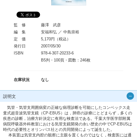
監 修
藤澤 武彦
編 集
安福和弘 ／ 中島崇裕
定 価
5,170円（税込）
発行日
2007/05/30
ISBN
978-4-307-20233-6
B5判・100頁・図数：246枚
在庫状況
なし
説明文
気管・気管支周囲病変の正確な病理診断を可能にしたコンベックス走
査式超音波気管支鏡（CP-EBUS）は，肺癌の診療にとどまらず，多くの
疾患の診断，治療方針決定に有用な検査法である。千葉大学医学部附属
病院呼吸器外科教室における気管支鏡開発の永い歴史の中でCP-EBUSは
時代の必要性とオリンパス社との共同開発によって誕生した。
本装置は気管支内腔の観察に主眼を置くものではなく，検査医には通