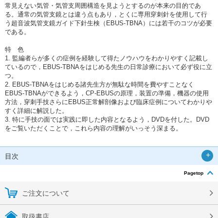
常見えない気管・気管支周囲構造を見ようとするのが本来の目的であ
る。通常の気管支鏡とは違う点もあり，とくに専用穿刺針を使用して行
う超音波気管支鏡ガイド下針生検（EBUS-TBNA）には若干のコツが必要
である。
特 色
1. 監編者らが多くの症例を経験して得たノウハウをわかりやすく記載し
ているので，EBUS-TBNAをはじめる先生の日常診療において必ず役に立
つ。
2. EBUS-TBNAをはじめる諸先生方が無駄な時間を費やすことなく
EBUS-TBNAができるよう，CP-EBUSの原理，装置の準備，機器の使用
方法，穿刺手技さらにEBUS正常解剖像および臨床症例についてわかりや
すく詳細に解説した。
3. 特に手技の面では実践に即した内容となるよう，DVDを付した。DVD
をご覧いただくことで，これら内容の理解がいっそう深まる。
目次
Pagetop
ご注文について
取扱書店