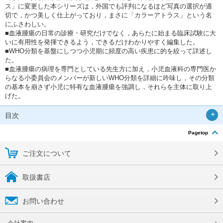
ス」に変更した本シリーズは，外国でも評判になるほど写真の選択が適
切で，かつ美しく仕上がっており，まさに「カラーアトラス」という名
にふさわしい。
■血液腫瘍の日常の診療・研究だけでなく，あらたに始まる臨床試験に大
いに有用性を発揮できるよう，できるだけわかりやすく編集した。
■WHO分類を基盤にしつつ小児期に頻度の高い疾患に的を絞って詳述し
た。
■血液腫瘍の病理を専門としている先生方に加え，小児血液科の専門医か
らなる小委員会のメンバーが新しいWHO分類を詳細に吟味し，その分類
の基本を崩さず小児に特有な血液腫瘍を強調し，それらを主体に取り上
げた。
目次
Pagetop
ご注文について
取扱書店
お問い合わせ