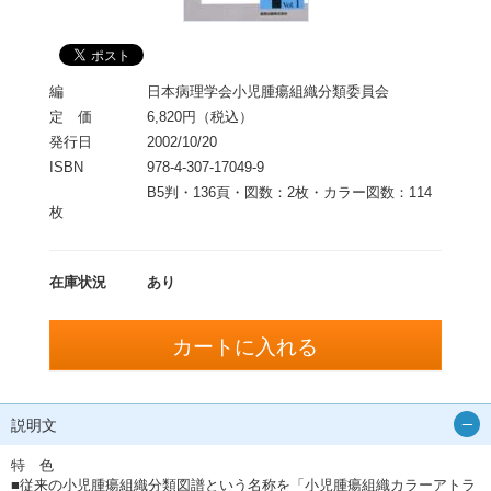
編
日本病理学会小児腫瘍組織分類委員会
定 価
6,820円（税込）
発行日
2002/10/20
ISBN
978-4-307-17049-9
B5判・136頁・図数：2枚・カラー図数：114
枚
在庫状況
あり
説明文
特 色
■従来の小児腫瘍組織分類図譜という名称を「小児腫瘍組織カラーアトラ