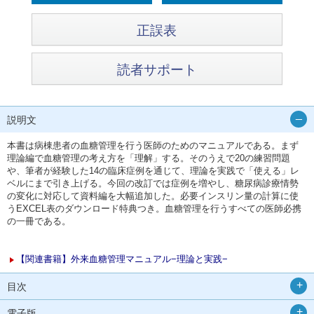
正誤表
読者サポート
説明文
本書は病棟患者の血糖管理を行う医師のためのマニュアルである。まず
理論編で血糖管理の考え方を「理解」する。そのうえで20の練習問題
や、筆者が経験した14の臨床症例を通じて、理論を実践で「使える」レ
ベルにまで引き上げる。今回の改訂では症例を増やし、糖尿病診療情勢
の変化に対応して資料編を大幅追加した。必要インスリン量の計算に使
うEXCEL表のダウンロード特典つき。血糖管理を行うすべての医師必携
の一冊である。
【関連書籍】外来血糖管理マニュアル−理論と実践−
目次
電子版