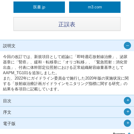
医書.jp
m3.com
正誤表
説明文
今回の改訂では、新規項目として総論に「即時適応放射線治療」、泌尿
器章に「腎癌」、緩和・転移章に「オリゴ転移」、「緊急照射：消化管
出血」、付表に体幹部定位照射における正常組織耐容線量基準として
AAPM_TG101を追加しました。
また、2022年にガイドライン委員会で施行した2020年版の実施状況に関
する「放射線治療計画ガイドラインモニタリング指標に関する研究」の
結果を各項目に記載しています。
目次
序文
電子版
Pagetop