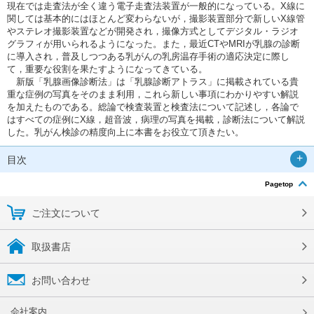
現在では走査法が全く違う電子走査法装置が一般的になっている。X線に
関しては基本的にはほとんど変わらないが，撮影装置部分で新しいX線管
やステレオ撮影装置などが開発され，撮像方式としてデジタル・ラジオ
グラフィが用いられるようになった。また，最近CTやMRIが乳腺の診断
に導入され，普及しつつある乳がんの乳房温存手術の適応決定に際し
て，重要な役割を果たすようになってきている。
新版「乳腺画像診断法」は「乳腺診断アトラス」に掲載されている貴
重な症例の写真をそのまま利用，これら新しい事項にわかりやすい解説
を加えたものである。総論で検査装置と検査法について記述し，各論で
はすべての症例にX線，超音波，病理の写真を掲載，診断法について解説
した。乳がん検診の精度向上に本書をお役立て頂きたい。
目次
Pagetop
ご注文について
取扱書店
お問い合わせ
会社案内