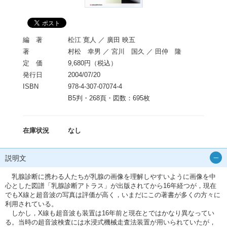
編 著
松江 寛人 ／ 廣田 映五
著
村松 幸男 ／ 宮川 国久 ／ 田仲 隆
定 価
9,680円（税込）
発行日
2004/07/20
ISBN
978-4-307-07074-4
B5判・268頁・図数：695枚
在庫状況
なし
説明文
乳腺診断に携わる人たちが乳腺の画像を理解しやすいように画像を中
心とした図譜「乳腺診断アトラス」が出版されてから16年経つが，現在
でもX線と超音波の写真は評価が高く，いまだにこの著書が多くの方々に
利用されている。
しかし，X線も超音波も装置は16年前と現在とではかなり異なってい
る。当時の超音波検査には水浸式機械走査法装置が用いられていたが，