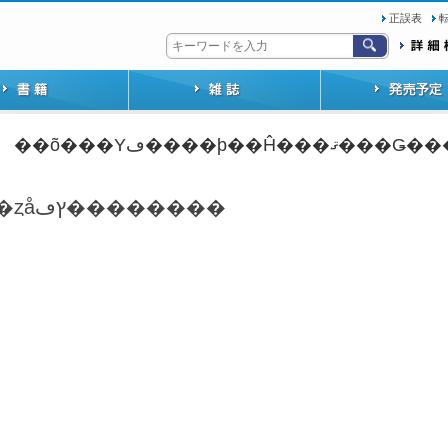
正誤表
��õ���Υڡ����ϸ��Ĥ���ޤ
�ȥåץڡ��������