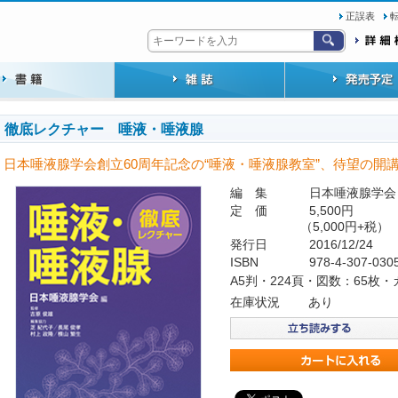
正誤表
徹底レクチャー 唾液・唾液腺
日本唾液腺学会創立60周年記念の“唾液・唾液腺教室”、待望の開
編 集
日本唾液腺学会
定 価
5,500円
（5,000円+税）
発行日
2016/12/24
ISBN
978-4-307-030
A5判・224頁・図数：65枚
在庫状況
あり