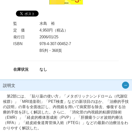
監
水島 裕
定 価
4,950円（税込）
発行日
2006/01/25
ISBN
978-4-307-00452-7
B5判・368頁
在庫状況
なし
説明文
第2部には、「貼り薬の使い方」「メタボリックシンドローム（代謝症
候群）」「MRI造影剤」「PET検査」などの新項目のほか、「治療的手技
の説明」の章を全面改訂し、内視鏡を用いて病変部を除去、修復する治
療的手技を詳しく解説した。さらに、「消化管の内視鏡的粘膜切除術
（EMR）」「経皮的椎体形成術（PVP）」「肝腫瘍ラジオ波焼灼療法
（RFA）」「経皮経食道胃管挿入術（PTEG）」などの最新の治療法をわ
かりやすく解説した。