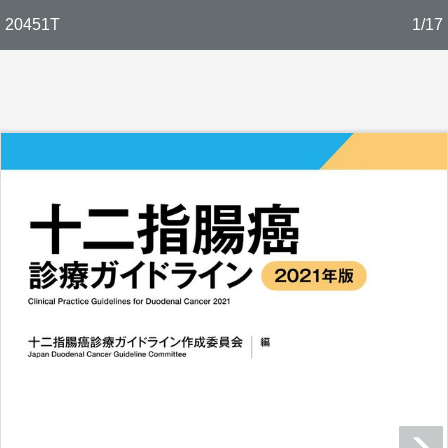
20451T
1/17