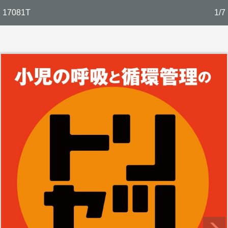
17081T
1/7