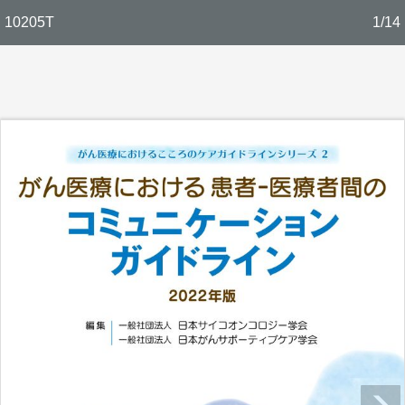
10205T
1/14